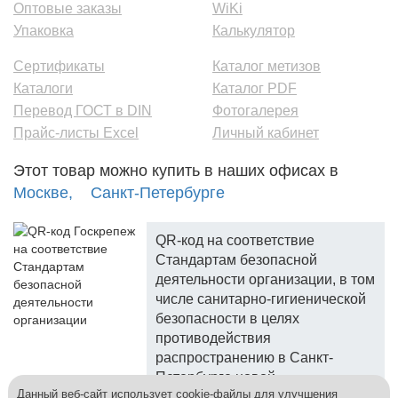
Оптовые заказы
WiKi
Упаковка
Калькулятор
Сертификаты
Каталог метизов
Каталоги
Каталог PDF
Перевод ГОСТ в DIN
Фотогалерея
Прайс-листы Excel
Личный кабинет
Этот товар можно купить в наших офисах в
Москве,
Санкт-Петербурге
QR-код на соответствие
Стандартам безопасной
деятельности организации, в том
числе санитарно-гигиенической
безопасности в целях
противодействия
распространению в Санкт-
Петербурге новой
Данный веб-сайт использует cookie-файлы для улучшения
коронавирусной инфекции.