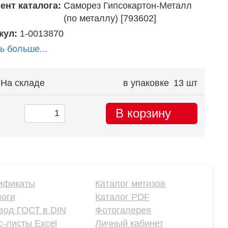
ент каталога:
Саморез Гипсокартон-Металл
(по металлу) [793602]
кул:
1-0013870
ь больше...
На складе
в упаковке
13 шт
В корзину
ификаты
Каталог метизов
логи
Каталог PDF
вод ГОСТ в DIN
Фотогалерея
-листы Excel
Личный кабинет