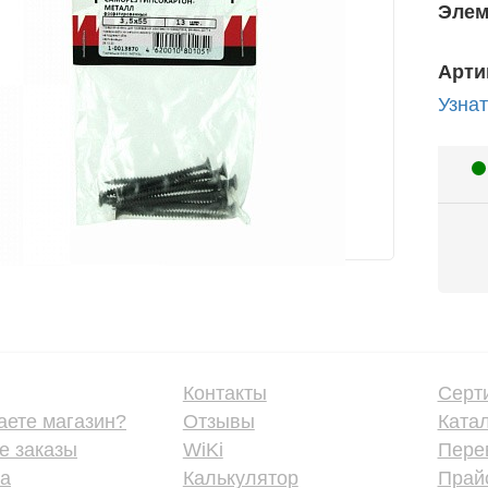
Элем
Арти
Узнат
Контакты
Серт
аете магазин?
Отзывы
Ката
е заказы
WiKi
Пере
ка
Калькулятор
Прайс