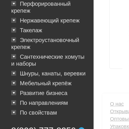
Перфорированный
крепеж
Нержавеющий крепеж
Такелаж
Электроустановочный
крепеж
Сантехнические хомуты
и наборы
Шнуры, канаты, веревки
Мебельный крепёж
Развитие бизнеса
По направлениям
О нас
Открыв
По свойствам
Оптовы
Упаков