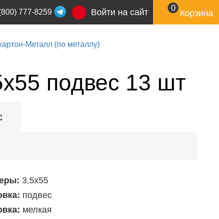
0
Войти на сайт
(800) 777-8259
Корзина
артон-Металл (по металлу)
5x55 подвес 13 шт
с
еры:
3,5х55
овка:
подвес
овка:
мелкая