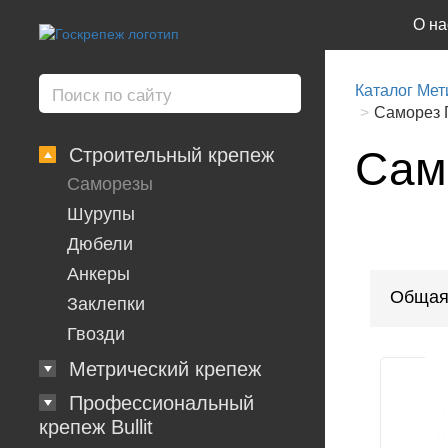
О на
Каталог Мет
Саморез Г
Сам
Строительный крепеж
Саморезы
Шурупы
Дюбели
Анкеры
Общая
Заклепки
Гвозди
Метрический крепеж
Профессиональный
крепеж Bullit