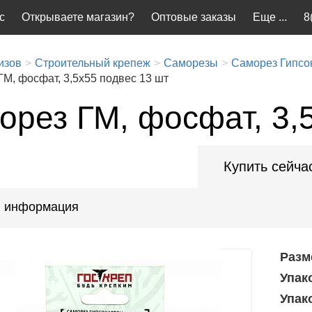
с
Открываете магазин?
Оптовые заказы
Еще ...
8
изов
Строительный крепеж
Саморезы
Саморез Гипсок
М, фосфат, 3,5x55 подвес 13 шт
орез ГМ, фосфат, 3,
Купить сейча
 информация
Разм
Упак
Упак