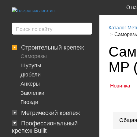
О на
Каталог Мет
Саморезы
Сам
Строительный крепеж
Саморезы
MP (
Шурупы
Дюбели
Анкеры
Новинка
Заклепки
Гвозди
Метрический крепеж
Общая
Профессиональный
крепеж Bullit