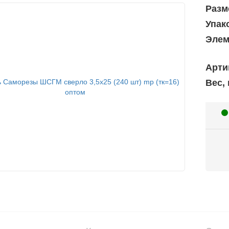
Разм
Упак
Элем
Арти
Вес, 