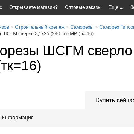
с
Открываете магазин?
Оптовые заказы
Еще ...
8
изов
Строительный крепеж
Саморезы
Саморез Гипсо
 ШСГМ сверло 3,5х25 (240 шт) MP (тк=16)
орезы ШСГМ сверло 3
тк=16)
Купить сейча
 информация