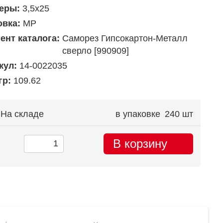
еры:
3,5х25
овка:
MP
ент каталога:
Саморез Гипсокартон-Металл
сверло [990909]
кул:
14-0022035
гр:
109.62
На складе
в упаковке
240 шт
В корзину