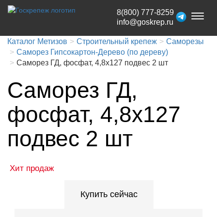
8(800) 777-8259
Toggl
info@goskrep.ru
naviga
Каталог Метизов
Строительный крепеж
Саморезы
Саморез Гипсокартон-Дерево (по дереву)
Саморез ГД, фосфат, 4,8x127 подвес 2 шт
Саморез ГД,
фосфат, 4,8x127
подвес 2 шт
Хит продаж
Купить сейчас