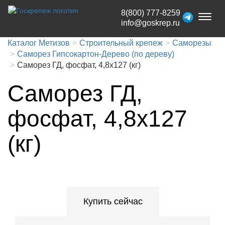
8(800) 777-8259
Toggl
info@goskrep.ru
naviga
Каталог Метизов
Строительный крепеж
Саморезы
Саморез Гипсокартон-Дерево (по дереву)
Саморез ГД, фосфат, 4,8x127 (кг)
Саморез ГД,
фосфат, 4,8x127
(кг)
Купить сейчас