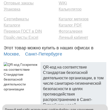
Оптовые заказы
WiKi
Упаковка
Калькулятор
Сертификаты
Каталог метизов
Каталоги
Каталог PDF
Перевод ГОСТ в DIN
Фотогалерея
Прайс-листы Excel
Личный кабинет
Этот товар можно купить в наших офисах в
Москве,
Санкт-Петербурге
QR-код на соответствие
Стандартам безопасной
деятельности организации, в том
числе санитарно-гигиенической
безопасности в целях
противодействия
распространению в Санкт-
Петербурге новой
Данный веб-сайт использует cookie-файлы для улучшения