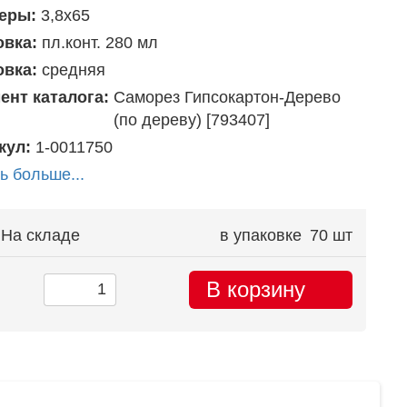
еры:
3,8х65
овка:
пл.конт. 280 мл
овка:
средняя
ент каталога:
Саморез Гипсокартон-Дерево
(по дереву) [793407]
кул:
1-0011750
ь больше...
На складе
в упаковке
70 шт
В корзину