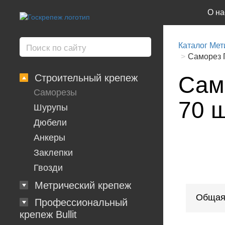
О на
Каталог Мет
Саморез Г
Само
Строительный крепеж
Саморезы
70 
Шурупы
Дюбели
Анкеры
Заклепки
Гвозди
Метрический крепеж
Общая
Профессиональный
крепеж Bullit