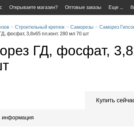
с
Открываете магазин?
Оптовые заказы
Еще ...
8
изов
Строительный крепеж
Саморезы
Саморез Гипсок
Д, фосфат, 3,8x65 пл.конт. 280 мл 70 шт
рез ГД, фосфат, 3,8
шт
Купить сейча
 информация