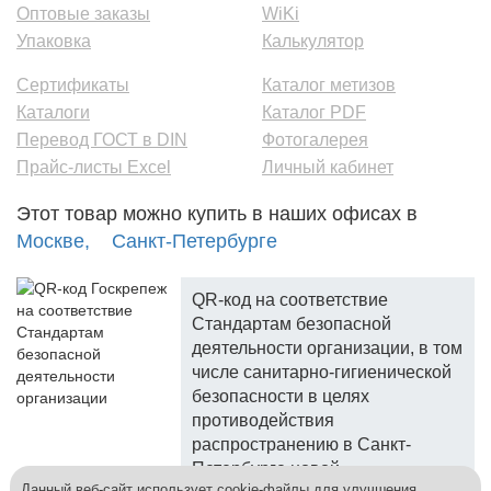
Оптовые заказы
WiKi
Упаковка
Калькулятор
Сертификаты
Каталог метизов
Каталоги
Каталог PDF
Перевод ГОСТ в DIN
Фотогалерея
Прайс-листы Excel
Личный кабинет
Этот товар можно купить в наших офисах в
Москве,
Санкт-Петербурге
QR-код на соответствие
Стандартам безопасной
деятельности организации, в том
числе санитарно-гигиенической
безопасности в целях
противодействия
распространению в Санкт-
Петербурге новой
Данный веб-сайт использует cookie-файлы для улучшения