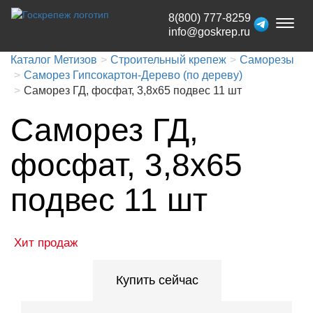
8(800) 777-8259
Toggl
info@goskrep.ru
naviga
Каталог Метизов
Строительный крепеж
Саморезы
Саморез Гипсокартон-Дерево (по дереву)
Саморез ГД, фосфат, 3,8x65 подвес 11 шт
Саморез ГД,
фосфат, 3,8x65
подвес 11 шт
Хит продаж
Купить сейчас