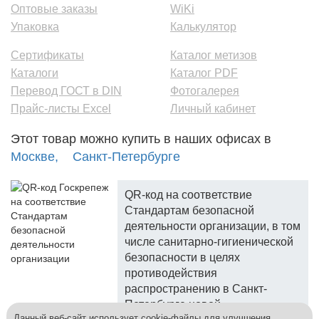
Оптовые заказы
WiKi
Упаковка
Калькулятор
Сертификаты
Каталог метизов
Каталоги
Каталог PDF
Перевод ГОСТ в DIN
Фотогалерея
Прайс-листы Excel
Личный кабинет
Этот товар можно купить в наших офисах в
Москве,
Санкт-Петербурге
QR-код на соответствие
Стандартам безопасной
деятельности организации, в том
числе санитарно-гигиенической
безопасности в целях
противодействия
распространению в Санкт-
Петербурге новой
Данный веб-сайт использует cookie-файлы для улучшения