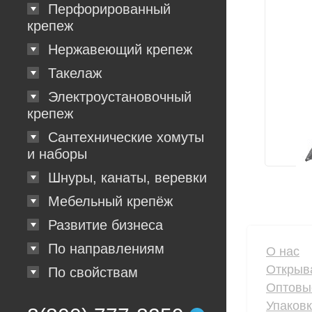
Перфорированный
крепеж
Нержавеющий крепеж
Такелаж
Электроустановочный
крепеж
Сантехнические хомуты
и наборы
Шнуры, канаты, веревки
Мебельный крепёж
Развитие бизнеса
По направлениям
О нас
Открыв
По свойствам
Оптовы
Упаков