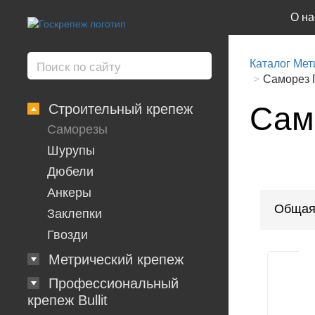
О на
Каталог Мет
Саморез Г
Сам
Строительный крепеж
Саморезы
Шурупы
Дюбели
Анкеры
Общая
Заклепки
Гвозди
Метрический крепеж
Профессиональный
крепеж Bullit