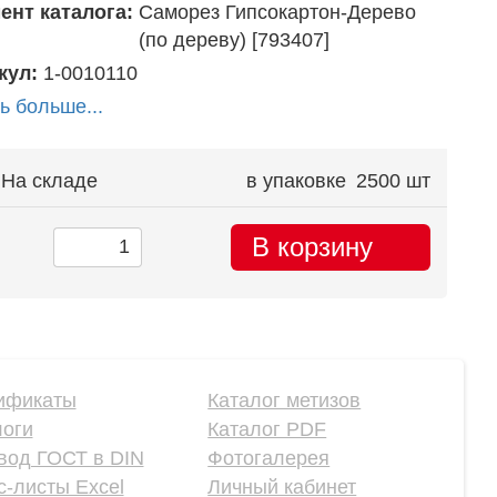
ент каталога:
Саморез Гипсокартон-Дерево
(по дереву) [793407]
кул:
1-0010110
ь больше...
На складе
в упаковке
2500 шт
В корзину
ификаты
Каталог метизов
логи
Каталог PDF
вод ГОСТ в DIN
Фотогалерея
-листы Excel
Личный кабинет