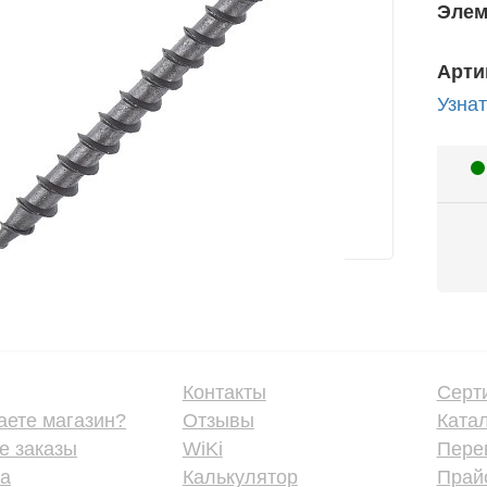
Элем
Арти
Узнат
Контакты
Серт
аете магазин?
Отзывы
Ката
е заказы
WiKi
Пере
ка
Калькулятор
Прайс