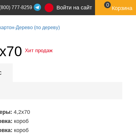
0
Войти на сайт
(800) 777-8259
Корзина
артон-Дерево (по дереву)
2x70
Хит продаж
с
еры:
4,2х70
овка:
короб
овка:
короб