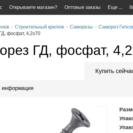
с
Открываете магазин?
Оптовые заказы
Еще ...
8
изов
Строительный крепеж
Саморезы
Саморез Гипсок
Д, фосфат, 4,2x70
орез ГД, фосфат, 4,
Купить сейча
 информация
Разм
Упак
Упак