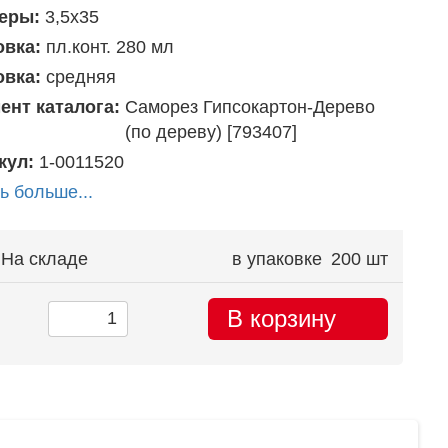
еры:
3,5х35
овка:
пл.конт. 280 мл
овка:
средняя
ент каталога:
Саморез Гипсокартон-Дерево
(по дереву) [793407]
кул:
1-0011520
ь больше...
На складе
в упаковке
200 шт
В корзину