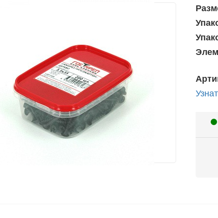
Разм
Упак
Упак
Элем
Арти
Узнат