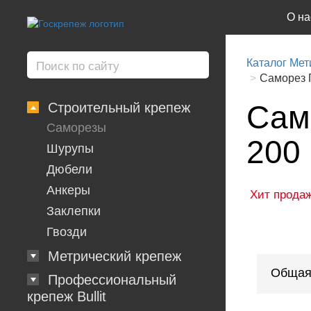
О на
Каталог Мет
Саморез Г
Само
Строительный крепеж
Саморезы
200
Шурупы
Дюбели
Анкеры
Хит прода
Заклепки
Гвозди
Метрический крепеж
Общая
Профессиональный
крепеж Bullit