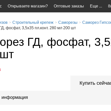
с
Открываете магазин?
Оптовые заказы
Еще ...
8
изов
Строительный крепеж
Саморезы
Саморез Гипсок
Д, фосфат, 3,5x35 пл.конт. 280 мл 200 шт
рез ГД, фосфат, 3,5
 шт
ж
Купить сейча
 информация