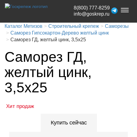
8(800) 777-8259
Toggl
info@goskrep.ru
naviga
Каталог Метизов
Строительный крепеж
Саморезы
Саморез Гипсокартон-Дерево желтый цинк
Саморез ГД, желтый цинк, 3,5x25
Саморез ГД,
желтый цинк,
3,5x25
Хит продаж
Купить сейчас