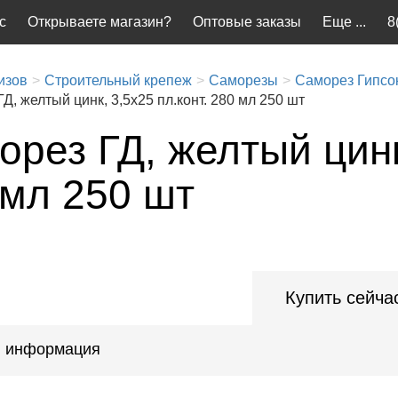
с
Открываете магазин?
Оптовые заказы
Еще ...
8
изов
Строительный крепеж
Саморезы
Саморез Гипсо
Д, желтый цинк, 3,5х25 пл.конт. 280 мл 250 шт
рез ГД, желтый цинк,
 мл 250 шт
Купить сейча
 информация