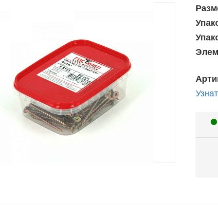
Разм
Упак
Упак
Элем
Арти
Узнат