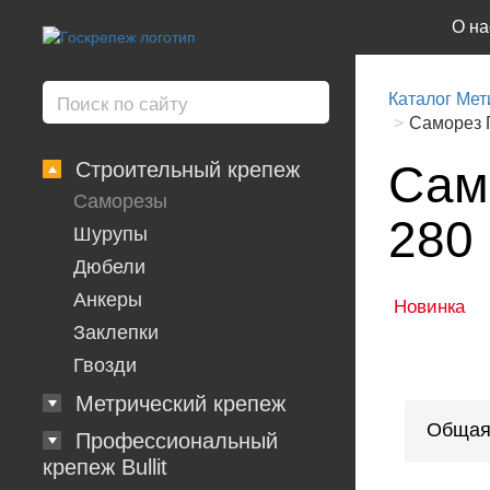
О на
Каталог Мет
Саморез Г
Само
Строительный крепеж
Саморезы
280
Шурупы
Дюбели
Анкеры
Новинка
Заклепки
Гвозди
Метрический крепеж
Общая
Профессиональный
крепеж Bullit