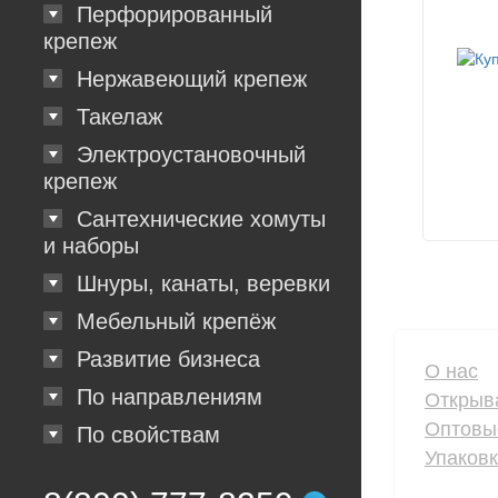
Перфорированный
крепеж
Нержавеющий крепеж
Такелаж
Электроустановочный
крепеж
Сантехнические хомуты
и наборы
Шнуры, канаты, веревки
Мебельный крепёж
Развитие бизнеса
О нас
По направлениям
Открыв
Оптовы
По свойствам
Упаков