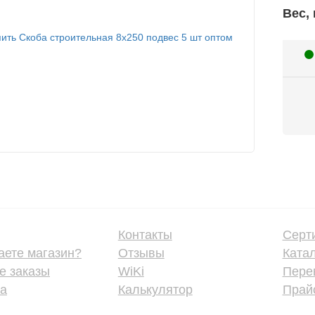
Вес, 
Контакты
Серт
аете магазин?
Отзывы
Ката
е заказы
WiKi
Пере
ка
Калькулятор
Прайс