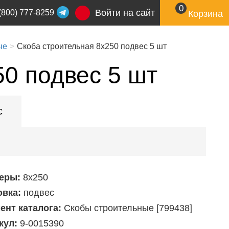
0
Войти на сайт
(800) 777-8259
Корзина
ые
Скоба строительная 8x250 подвес 5 шт
50 подвес 5 шт
с
еры:
8х250
овка:
подвес
ент каталога:
Скобы строительные [799438]
кул:
9-0015390