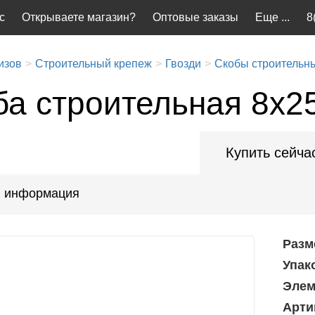
с
Открываете магазин?
Оптовые заказы
Еще ...
8
изов
Строительный крепеж
Гвозди
Скобы строительн
ба строительная 8x2
Купить сейча
 информация
Разм
Упак
Элем
Арти