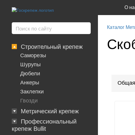
О на
Каталог Мет
Ско
Строительный крепеж
Саморезы
Шурупы
Дюбели
Анкеры
Общая
Заклепки
Гвозди
Метрический крепеж
Профессиональный
крепеж Bullit