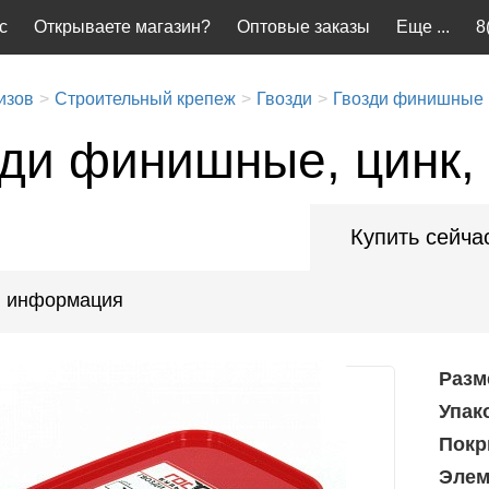
с
Открываете магазин?
Оптовые заказы
Еще ...
8
изов
Строительный крепеж
Гвозди
Гвозди финишные
зди финишные, цинк, 
Купить сейча
 информация
Разм
Упак
Покр
Элем