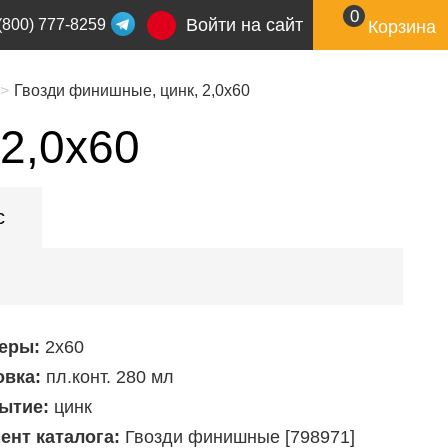
0
Войти на сайт
(800) 777-8259
Корзина
Гвозди финишные, цинк, 2,0х60
2,0х60
с
еры:
2х60
овка:
пл.конт. 280 мл
ытие:
цинк
ент каталога:
Гвозди финишные [798971]