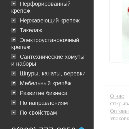
Перфорированный
крепеж
Нержавеющий крепеж
Такелаж
Электроустановочный
крепеж
Сантехнические хомуты
и наборы
Шнуры, канаты, веревки
Мебельный крепёж
Развитие бизнеса
О нас
По направлениям
Открыв
Оптовы
По свойствам
Упаков