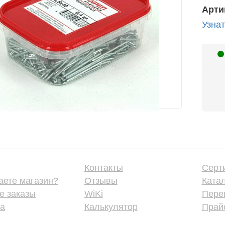
Арти
Узнат
Контакты
Серт
аете магазин?
Отзывы
Ката
е заказы
WiKi
Пере
ка
Калькулятор
Прайс