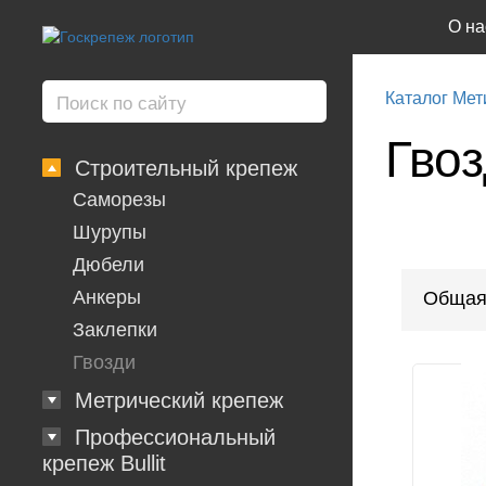
О на
Каталог Мет
Гво
Строительный крепеж
Саморезы
Шурупы
Дюбели
Анкеры
Общая
Заклепки
Гвозди
Метрический крепеж
Профессиональный
крепеж Bullit