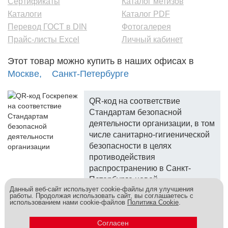
Сертификаты
Каталог метизов
Каталоги
Каталог PDF
Перевод ГОСТ в DIN
Фотогалерея
Прайс-листы Excel
Личный кабинет
Этот товар можно купить в наших офисах в
Москве,
Санкт-Петербурге
QR-код на соответствие
Стандартам безопасной
деятельности организации, в том
числе санитарно-гигиенической
безопасности в целях
противодействия
распространению в Санкт-
Петербурге новой
Данный веб-сайт использует cookie-файлы для улучшения
коронавирусной инфекции.
работы. Продолжая использовать сайт, вы соглашаетесь с
использованием нами cookie-файлов
Политика Cookie
.
Госкреп - надежный поставщик, более 10 лет на рынке.
Метизы и крепеж оптом - это к нам! © 2026
Согласен