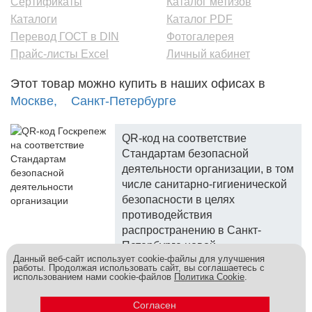
Сертификаты
Каталог метизов
Каталоги
Каталог PDF
Перевод ГОСТ в DIN
Фотогалерея
Прайс-листы Excel
Личный кабинет
Этот товар можно купить в наших офисах в
Москве,
Санкт-Петербурге
QR-код на соответствие
Стандартам безопасной
деятельности организации, в том
числе санитарно-гигиенической
безопасности в целях
противодействия
распространению в Санкт-
Петербурге новой
Данный веб-сайт использует cookie-файлы для улучшения
коронавирусной инфекции.
работы. Продолжая использовать сайт, вы соглашаетесь с
использованием нами cookie-файлов
Политика Cookie
.
Госкреп - надежный поставщик, более 10 лет на рынке.
Метизы и крепеж оптом - это к нам! © 2026
Согласен