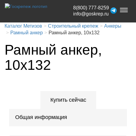
8(800) 777-8259
Toggl
info@goskrep.ru
naviga
Каталог Метизов
Строительный крепеж
Анкеры
Рамный анкер
Рамный анкер, 10x132
Рамный анкер,
10x132
Купить сейчас
Общая информация