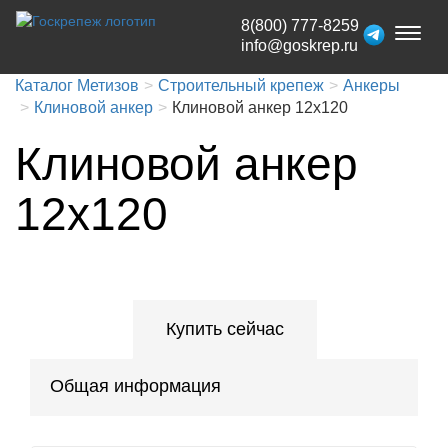
8(800) 777-8259
Toggl
info@goskrep.ru
naviga
Каталог Метизов
Строительный крепеж
Анкеры
Клиновой анкер
Клиновой анкер 12x120
Клиновой анкер
12x120
Купить сейчас
Общая информация