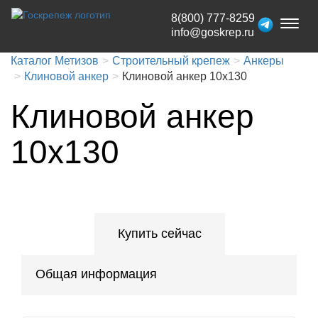
8(800) 777-8259
Toggl
info@goskrep.ru
naviga
Каталог Метизов
Строительный крепеж
Анкеры
Клиновой анкер
Клиновой анкер 10x130
Клиновой анкер
10x130
Купить сейчас
Общая информация