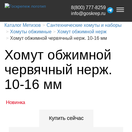
8(800) 777-8259
Toggl
info@goskrep.ru
naviga
Каталог Метизов
Сантехнические хомуты и наборы
Хомуты обжимные
Хомут обжимной нерж
Хомут обжимной червячный нерж. 10-16 мм
Хомут обжимной
червячный нерж.
10-16 мм
Новинка
Купить сейчас