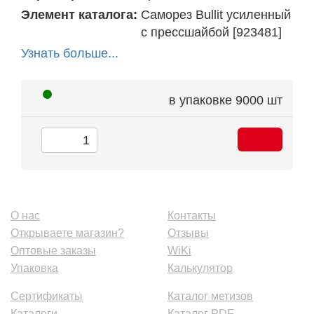
Элемент каталога:
Саморез Bullit усиленный
с прессшайбой [923481]
Узнать больше...
в упаковке
9000 шт
О нас
Контакты
Открываете магазин?
Отзывы
Оптовые заказы
WiKi
Упаковка
Калькулятор
Сертификаты
Каталог метизов
Каталоги
Каталог PDF