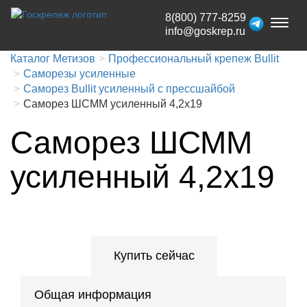
8(800) 777-8259
Toggl
info@goskrep.ru
naviga
Каталог Метизов
Профессиональный крепеж Bullit
Саморезы усиленные
Саморез Bullit усиленный с прессшайбой
Саморез ШСММ усиленный 4,2х19
Саморез ШСММ
усиленный 4,2х19
Купить сейчас
Общая информация