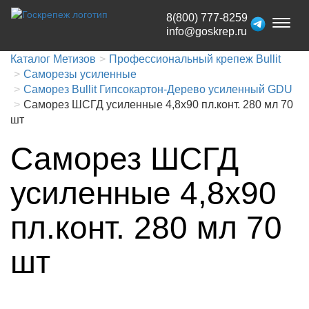
8(800) 777-8259
Toggl
info@goskrep.ru
naviga
Каталог Метизов
Профессиональный крепеж Bullit
Саморезы усиленные
Саморез Bullit Гипcокартон-Дерево усиленный GDU
Саморез ШСГД усиленные 4,8х90 пл.конт. 280 мл 70
шт
Саморез ШСГД
усиленные 4,8х90
пл.конт. 280 мл 70
шт