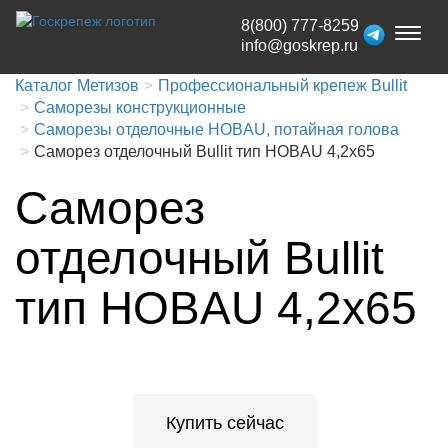
8(800) 777-8259
Toggl
info@goskrep.ru
naviga
Каталог Метизов
Профессиональный крепеж Bullit
Саморезы конструкционные
Саморезы отделочные HOBAU, потайная голова
Саморез отделочный Bullit тип HOBAU 4,2х65
Саморез
отделочный Bullit
тип HOBAU 4,2х65
Купить сейчас