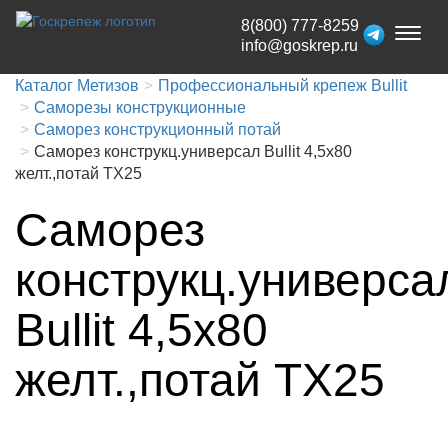
8(800) 777-8259
Toggl
info@goskrep.ru
naviga
Каталог Метизов
Профессиональный крепеж Bullit
Саморезы конструкционные
Саморез конструкционный потай
Саморез конструкц.универсал Bullit 4,5х80
желт.,потай TX25
Саморез
конструкц.универса
Bullit 4,5х80
желт.,потай TX25