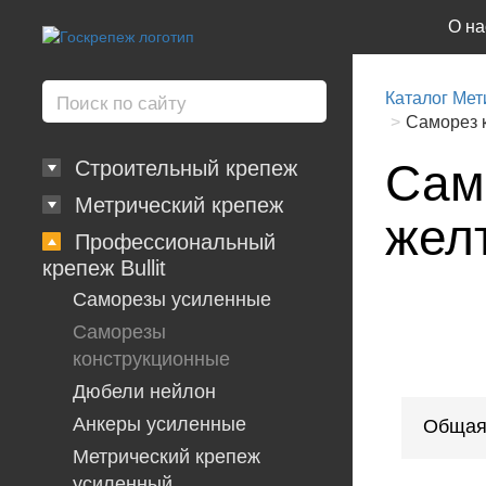
О на
Каталог Мет
Саморез к
Само
Строительный крепеж
Метрический крепеж
желт
Профессиональный
крепеж Bullit
Саморезы усиленные
Саморезы
конструкционные
Дюбели нейлон
Анкеры усиленные
Общая
Метрический крепеж
усиленный