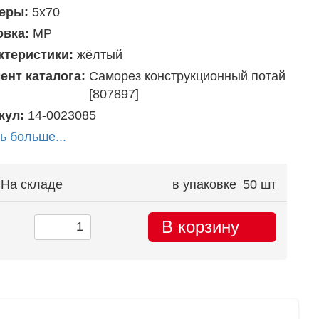
еры:
5х70
овка:
MP
ктеристики:
жёлтый
ент каталога:
Саморез конструкционный потай
[807897]
кул:
14-0023085
ь больше...
На складе
в упаковке
50 шт
В корзину