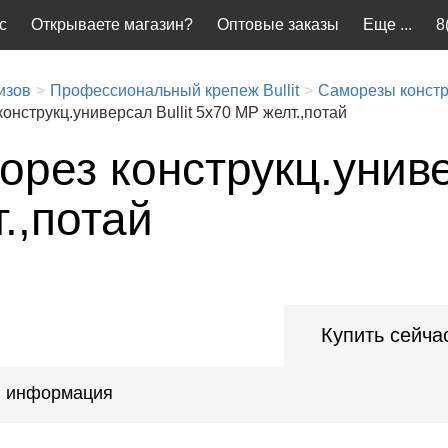
с
Открываете магазин?
Оптовые заказы
Еще ...
8
изов
Профессиональный крепеж Bullit
Саморезы конст
онструкц.универсал Bullit 5х70 MP желт.,потай
рез конструкц.униве
.,потай
Купить сейча
 информация