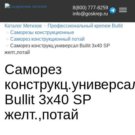
8(800) 777-8259
Toggl
info@goskrep.ru
naviga
Каталог Метизов
Профессиональный крепеж Bullit
Саморезы конструкционные
Саморез конструкционный потай
Саморез конструкц.универсал Bullit 3х40 SP
желт.,потай
Саморез
конструкц.универса
Bullit 3х40 SP
желт.,потай