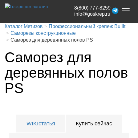
8(800) 777-8259
Toggl
info@goskrep.ru
naviga
Каталог Метизов
Профессиональный крепеж Bullit
Саморезы конструкционные
Саморез для деревянных полов PS
Саморез для
деревянных полов
PS
WIKIстатья
Купить сейчас