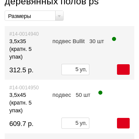
деревянных полов ps
Размеры
#14-0014940
3,5х35
подвес Bullit
30 шт
(кратн. 5
упак)
312.5 р.
уп.
#14-0014950
3,5х45
подвес
50 шт
(кратн. 5
упак)
609.7 р.
уп.