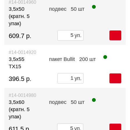
#14-0014960
3,5х50
подвес
50 шт
(кратн. 5
упак)
609.7 р.
уп.
#14-0014920
3,5х55
пакет Bullit
200 шт
TX15
396.5 р.
уп.
#14-0014980
3,5х60
подвес
50 шт
(кратн. 5
упак)
611.5 р.
уп.