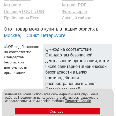
Каталоги
Каталог PDF
Перевод ГОСТ в DIN
Фотогалерея
Прайс-листы Excel
Личный кабинет
Этот товар можно купить в наших офисах в
Москве,
Санкт-Петербурге
QR-код на соответствие
Стандартам безопасной
деятельности организации, в том
числе санитарно-гигиенической
безопасности в целях
противодействия
распространению в Санкт-
Петербурге новой
Данный веб-сайт использует cookie-файлы для улучшения
коронавирусной инфекции.
работы. Продолжая использовать сайт, вы соглашаетесь с
использованием нами cookie-файлов
Политика Cookie
.
Госкреп - надежный поставщик, более 10 лет на рынке.
Метизы и крепеж оптом - это к нам! © 2026
Согласен