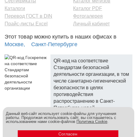
Сертификаты
Каталог метизов
Каталоги
Каталог PDF
Перевод ГОСТ в DIN
Фотогалерея
Прайс-листы Excel
Личный кабинет
Этот товар можно купить в наших офисах в
Москве,
Санкт-Петербурге
QR-код на соответствие
Стандартам безопасной
деятельности организации, в том
числе санитарно-гигиенической
безопасности в целях
противодействия
распространению в Санкт-
Петербурге новой
Данный веб-сайт использует cookie-файлы для улучшения
коронавирусной инфекции.
работы. Продолжая использовать сайт, вы соглашаетесь с
использованием нами cookie-файлов
Политика Cookie
.
Госкреп - надежный поставщик, более 10 лет на рынке.
Метизы и крепеж оптом - это к нам! © 2026
Согласен