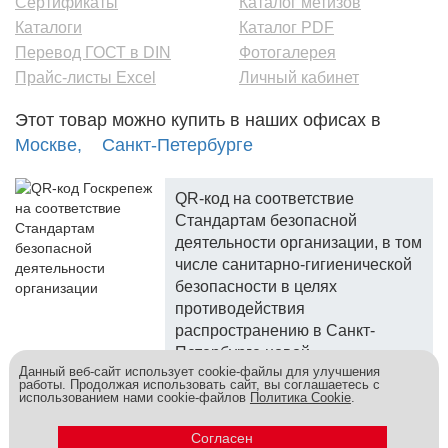
Сертификаты
Каталог метизов
Каталоги
Каталог PDF
Перевод ГОСТ в DIN
Фотогалерея
Прайс-листы Excel
Личный кабинет
Этот товар можно купить в наших офисах в
Москве,
Санкт-Петербурге
QR-код на соответствие
Стандартам безопасной
деятельности организации, в том
числе санитарно-гигиенической
безопасности в целях
противодействия
распространению в Санкт-
Петербурге новой
Данный веб-сайт использует cookie-файлы для улучшения
коронавирусной инфекции.
работы. Продолжая использовать сайт, вы соглашаетесь с
использованием нами cookie-файлов
Политика Cookie
.
Госкреп - надежный поставщик, более 10 лет на рынке.
Метизы и крепеж оптом - это к нам! © 2026
Согласен