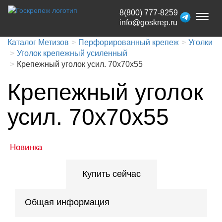
8(800) 777-8259
Toggl
info@goskrep.ru
naviga
Каталог Метизов
Перфорированный крепеж
Уголки
Уголок крепежный усиленный
Крепежный уголок усил. 70х70х55
Крепежный уголок
усил. 70х70х55
Новинка
Купить сейчас
Общая информация