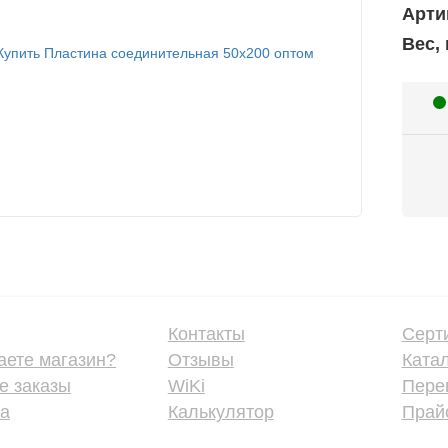
Арти
Вес, 
Контакты
Серт
аете магазин?
Отзывы
Ката
е заказы
WiKi
Пере
ка
Калькулятор
Прайс