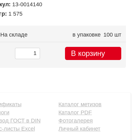
кул:
13-0014140
гр:
1 575
На складе
в упаковке
100 шт
В корзину
ификаты
Каталог метизов
логи
Каталог PDF
вод ГОСТ в DIN
Фотогалерея
-листы Excel
Личный кабинет