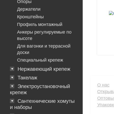
Опоры
Держатели
Кронштейны
Профиль монтажный
Анкеры регулируемые по
высоте
Для вагонки и террасной
доски
Специальный крепеж
Нержавеющий крепеж
Такелаж
О нас
Электроустановочный
Открыв
крепеж
Оптовы
Сантехнические хомуты
Упаков
и наборы