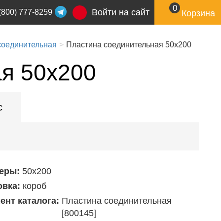
0
Войти на сайт
(800) 777-8259
Корзина
соединительная
Пластина соединительная 50х200
я 50х200
с
еры:
50х200
овка:
короб
ент каталога:
Пластина соединительная
[800145]