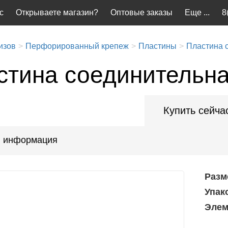
с
Открываете магазин?
Оптовые заказы
Еще ...
8
изов
Перфорированный крепеж
Пластины
Пластина 
стина соединительна
Купить сейча
 информация
Разм
Упак
Элем