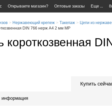
с
Открываете магазин?
Оптовые заказы
Еще ...
8
изов
Нержавеющий крепеж
Такелаж
Цепи из нержав
откозвенная DIN 766 нерж A4 2 мм MP
ь короткозвенная DI
Купить сейча
 информация