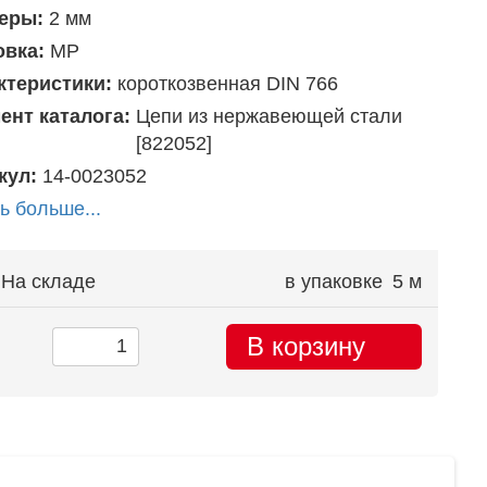
еры:
2 мм
овка:
MP
ктеристики:
короткозвенная DIN 766
ент каталога:
Цепи из нержавеющей стали
[822052]
кул:
14-0023052
ь больше...
На складе
в упаковке
5 м
В корзину