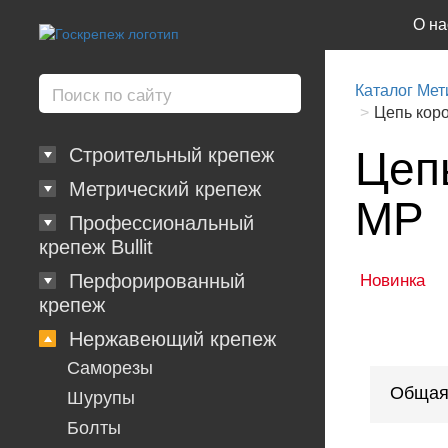
О на
Каталог Мет
Цепь кор
Цеп
Строительный крепеж
Метрический крепеж
MP
Профессиональный
крепеж Bullit
Перфорированный
Новинка
крепеж
Нержавеющий крепеж
Саморезы
Общая
Шурупы
Болты