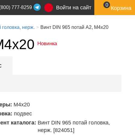
0
Войти на сайт
(800) 777-8259
Корзина
 головка, нерж.
Винт DIN 965 потай А2, М4х20
М4х20
Новинка
с
еры:
М4х20
овка:
подвес
ент каталога:
Винт DIN 965 потай головка,
нерж. [824051]