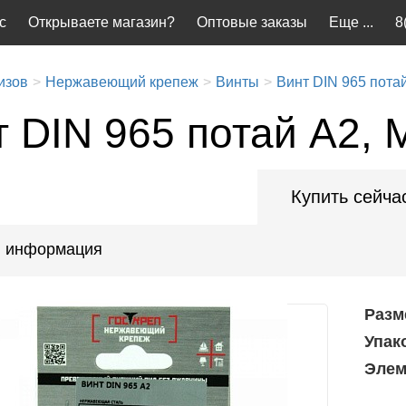
с
Открываете магазин?
Оптовые заказы
Еще ...
8
изов
Нержавеющий крепеж
Винты
Винт DIN 965 потай
т DIN 965 потай А2, 
Купить сейча
 информация
Разм
Упак
Элем