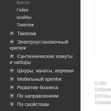
Винты
Гайки
Шайбы
Такелаж
Такелаж
Электроустановочный
крепеж
Сантехнические хомуты
и наборы
Шнуры, канаты, веревки
Мебельный крепёж
О нас
Развитие бизнеса
Открыв
Оптовы
По направлениям
Упаков
По свойствам