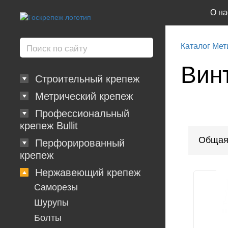
О на
Каталог Мет
Вин
Строительный крепеж
Метрический крепеж
Профессиональный
крепеж Bullit
Общая
Перфорированный
крепеж
Нержавеющий крепеж
Саморезы
Шурупы
Болты