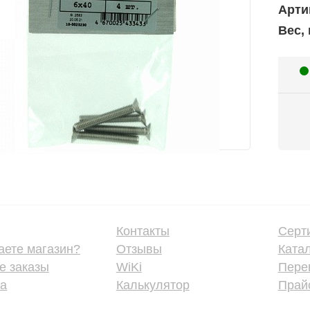
Арти
Вес, 
Контакты
Серт
аете магазин?
Отзывы
Ката
е заказы
WiKi
Пере
ка
Калькулятор
Прайс