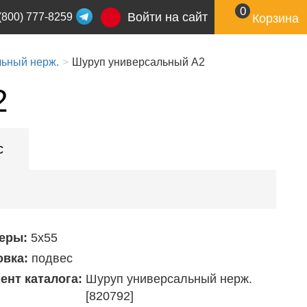
0
Войти на сайт
(800) 777-8259
Корзина
ьный нерж.
Шуруп универсальный А2
2
с
еры:
5х55
овка:
подвес
ент каталога:
Шуруп универсальный нерж.
[820792]