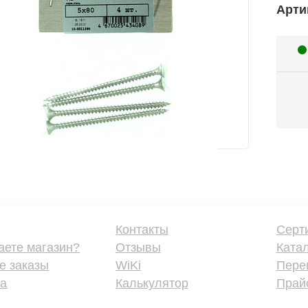
Арти
Контакты
Серт
аете магазин?
Отзывы
Ката
е заказы
WiKi
Пере
ка
Калькулятор
Прайс