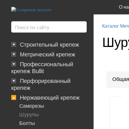
О на
Каталог Мет
Шур
Строительный крепеж
Метрический крепеж
Профессиональный
крепеж Bullit
Общая
Перфорированный
крепеж
Нержавеющий крепеж
Саморезы
Шурупы
Болты