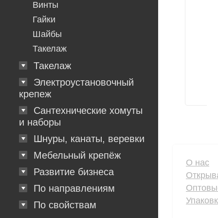
Винты
Гайки
Шайбы
Такелаж
Такелаж
Электроустановочный
крепеж
Сантехнические хомуты
и наборы
Шнуры, канаты, веревки
Мебельный крепёж
О нас
Развитие бизнеса
Открыв
Оптовы
По направлениям
Упаков
По свойствам