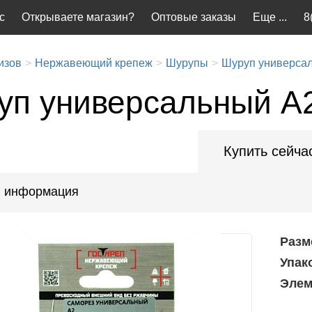
с
Открываете магазин?
Оптовые заказы
Еще ...
8
изов
Нержавеющий крепеж
Шурупы
Шуруп универсал
уп универсальный А
Купить сейча
 информация
Разм
Упак
Элем