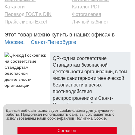
Каталоги
Каталог PDF
Перевод ГОСТ в DIN
Фотогалерея
Прайс-листы Excel
Личный кабинет
Этот товар можно купить в наших офисах в
Москве,
Санкт-Петербурге
QR-код на соответствие
Стандартам безопасной
деятельности организации, в том
числе санитарно-гигиенической
безопасности в целях
противодействия
распространению в Санкт-
Петербурге новой
Данный веб-сайт использует cookie-файлы для улучшения
коронавирусной инфекции.
работы. Продолжая использовать сайт, вы соглашаетесь с
использованием нами cookie-файлов
Политика Cookie
.
Госкреп - надежный поставщик, более 10 лет на рынке.
Метизы и крепеж оптом - это к нам! © 2026
Согласен