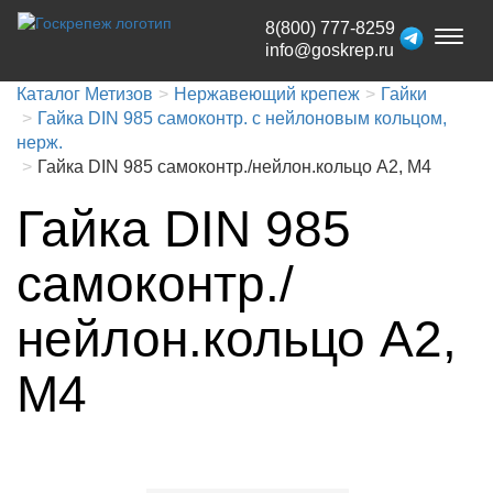
8(800) 777-8259
Toggl
info@goskrep.ru
naviga
Каталог Метизов
Нержавеющий крепеж
Гайки
Гайка DIN 985 самоконтр. с нейлоновым кольцом,
нерж.
Гайка DIN 985 самоконтр./нейлон.кольцо A2, М4
Гайка DIN 985
самоконтр./
нейлон.кольцо A2,
М4