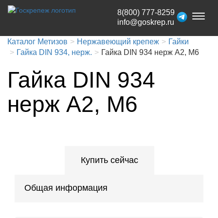
8(800) 777-8259
Toggl
info@goskrep.ru
naviga
Каталог Метизов
Нержавеющий крепеж
Гайки
Гайка DIN 934, нерж.
Гайка DIN 934 нерж A2, М6
Гайка DIN 934
нерж A2, М6
Купить сейчас
Общая информация