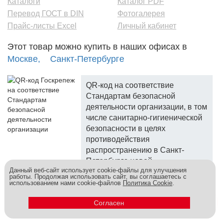
Каталоги
Каталог PDF
Перевод ГОСТ в DIN
Фотогалерея
Прайс-листы Excel
Личный кабинет
Этот товар можно купить в наших офисах в
Москве,
Санкт-Петербурге
QR-код на соответствие
Стандартам безопасной
деятельности организации, в том
числе санитарно-гигиенической
безопасности в целях
противодействия
распространению в Санкт-
Петербурге новой
Данный веб-сайт использует cookie-файлы для улучшения
коронавирусной инфекции.
работы. Продолжая использовать сайт, вы соглашаетесь с
использованием нами cookie-файлов
Политика Cookie
.
Госкреп - надежный поставщик, более 10 лет на рынке.
Метизы и крепеж оптом - это к нам! © 2026
Согласен