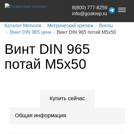
8(800) 777-8259
Toggl
info@goskrep.ru
naviga
Каталог Метизов
Метрический крепеж
Винты
Винт DIN 965 цинк
Винт DIN 965 потай М5х50
Винт DIN 965
потай М5х50
Купить сейчас
Общая информация