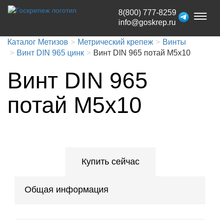
8(800) 777-8259
Toggl
info@goskrep.ru
naviga
Каталог Метизов
Метрический крепеж
Винты
Винт DIN 965 цинк
Винт DIN 965 потай М5x10
Винт DIN 965
потай М5x10
Купить сейчас
Общая информация