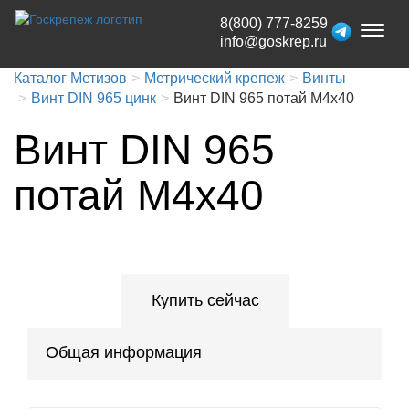
8(800) 777-8259
Toggl
info@goskrep.ru
naviga
Каталог Метизов
Метрический крепеж
Винты
Винт DIN 965 цинк
Винт DIN 965 потай М4х40
Винт DIN 965
потай М4х40
Купить сейчас
Общая информация