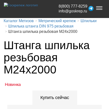
8(800) 777-8259
Toggl
info@goskrep.ru
naviga
Каталог Метизов
Метрический крепеж
Шпильки
Шпилька штанга DIN 975 резьбовая
Штанга шпилька резьбовая М24x2000
Штанга шпилька
резьбовая
М24x2000
Новинка
Купить сейчас