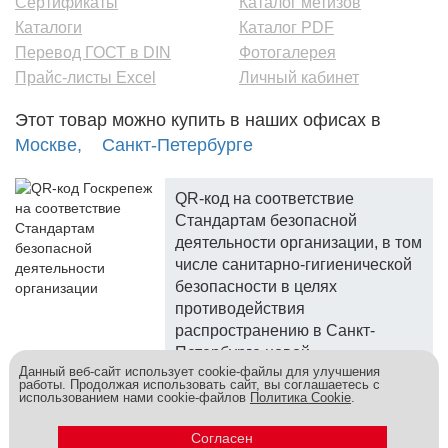
Сертификаты
Каталог метизов
Каталоги
Каталог PDF
Перевод ГОСТ в DIN
Фотогалерея
Прайс-листы Excel
Личный кабинет
Этот товар можно купить в наших офисах в
Москве,
Санкт-Петербурге
QR-код на соответствие
Стандартам безопасной
деятельности организации, в том
числе санитарно-гигиенической
безопасности в целях
противодействия
распространению в Санкт-
Петербурге новой
Данный веб-сайт использует cookie-файлы для улучшения
коронавирусной инфекции.
работы. Продолжая использовать сайт, вы соглашаетесь с
использованием нами cookie-файлов
Политика Cookie
.
Госкреп - надежный поставщик, более 10 лет на рынке.
Метизы и крепеж оптом - это к нам! © 2026
Согласен