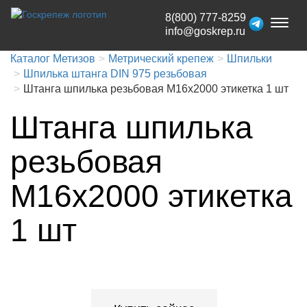
8(800) 777-8259
Toggl
info@goskrep.ru
naviga
Каталог Метизов
Метрический крепеж
Шпильки
Шпилька штанга DIN 975 резьбовая
Штанга шпилька резьбовая М16x2000 этикетка 1 шт
Штанга шпилька
резьбовая
М16x2000 этикетка
1 шт