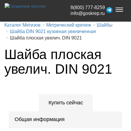
8(800) 777-8259
Toggl
info@goskrep.ru
naviga
Каталог Метизов
Метрический крепеж
Шайбы
Шайба DIN 9021 кузовная увеличенная
Шайба плоская увелич. DIN 9021
Шайба плоская
увелич. DIN 9021
Купить сейчас
Общая информация