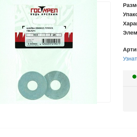
Разм
Упак
Хара
Элем
Арти
Узнат