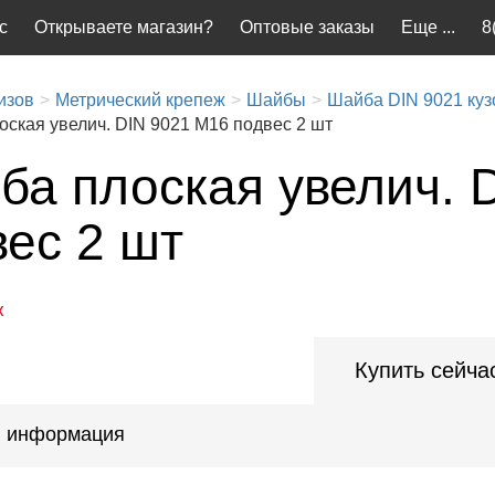
с
Открываете магазин?
Оптовые заказы
Еще ...
8
изов
Метрический крепеж
Шайбы
Шайба DIN 9021 куз
ская увелич. DIN 9021 M16 подвес 2 шт
ба плоская увелич. 
вес 2 шт
ж
Купить сейча
 информация