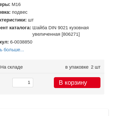
еры:
М16
овка:
подвес
ктеристики:
шт
ент каталога:
Шайба DIN 9021 кузовная
увеличенная [806271]
кул:
6-0038850
ь больше...
На складе
в упаковке
2 шт
В корзину