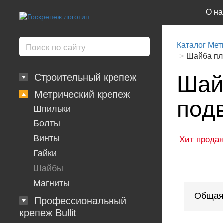
О на
Каталог Мет
Шайба пло
Шай
Строительный крепеж
Метрический крепеж
под
Шпильки
Болты
Винты
Хит прода
Гайки
Шайбы
Магниты
Общая
Профессиональный
крепеж Bullit