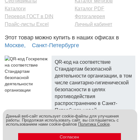
Сертификаты
Каталог метизов
Каталоги
Каталог PDF
Перевод ГОСТ в DIN
Фотогалерея
Прайс-листы Excel
Личный кабинет
Этот товар можно купить в наших офисах в
Москве,
Санкт-Петербурге
QR-код на соответствие
Стандартам безопасной
деятельности организации, в том
числе санитарно-гигиенической
безопасности в целях
противодействия
распространению в Санкт-
Петербурге новой
Данный веб-сайт использует cookie-файлы для улучшения
коронавирусной инфекции.
работы. Продолжая использовать сайт, вы соглашаетесь с
использованием нами cookie-файлов
Политика Cookie
.
Госкреп - надежный поставщик, более 10 лет на рынке.
Метизы и крепеж оптом - это к нам! © 2026
Согласен