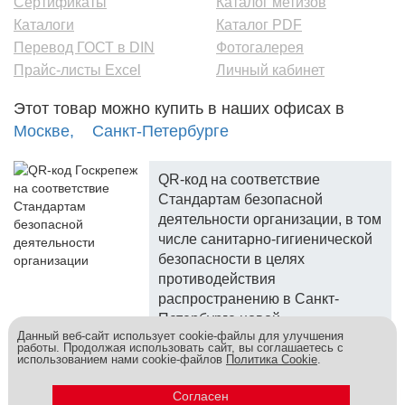
Сертификаты
Каталог метизов
Каталоги
Каталог PDF
Перевод ГОСТ в DIN
Фотогалерея
Прайс-листы Excel
Личный кабинет
Этот товар можно купить в наших офисах в
Москве,
Санкт-Петербурге
QR-код на соответствие
Стандартам безопасной
деятельности организации, в том
числе санитарно-гигиенической
безопасности в целях
противодействия
распространению в Санкт-
Петербурге новой
Данный веб-сайт использует cookie-файлы для улучшения
коронавирусной инфекции.
работы. Продолжая использовать сайт, вы соглашаетесь с
использованием нами cookie-файлов
Политика Cookie
.
Госкреп - надежный поставщик, более 10 лет на рынке.
Метизы и крепеж оптом - это к нам! © 2026
Согласен